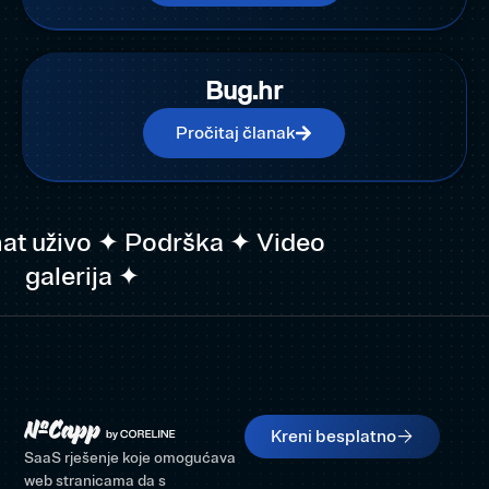
Bug.hr
Pročitaj članak
at uživo ✦ Podrška ✦ Video
galerija ✦
Kreni besplatno
SaaS rješenje koje omogućava
web stranicama da s