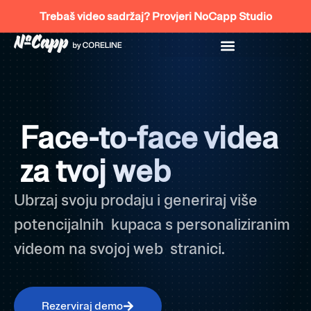
Skip
Trebaš video sadržaj? Provjeri NoCapp Studio
to
content
Face-to-face videa
za tvoj web
Ubrzaj svoju prodaju i generiraj više
potencijalnih kupaca s personaliziranim
videom na svojoj web stranici.
Rezerviraj demo