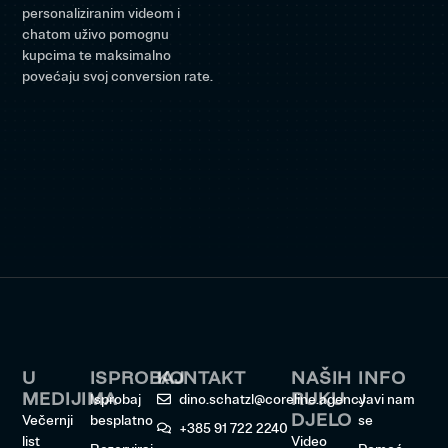
personaliziranim videom i
chatom uživo pomognu
kupcima te maksimalno
povećaju svoj conversion rate.
U
ISPROBAJ
KONTAKT
NAŠIH
INFO
MEDIJIMA
RUKU
Isprobaj
dino.schatzl@coreline.agency
Javi nam
DJELO
Večernji
besplatno
se
+385 91 722 2240
list
Video