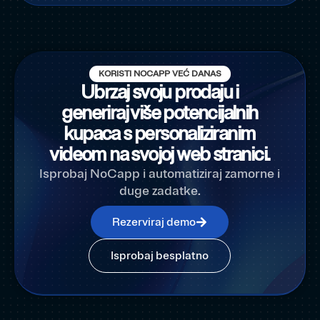
KORISTI NOCAPP VEĆ DANAS
Ubrzaj svoju prodaju i
generiraj više potencijalnih
kupaca s personaliziranim
videom na svojoj web stranici.
Isprobaj NoCapp i automatiziraj zamorne i
duge zadatke.
Rezerviraj demo
Isprobaj besplatno